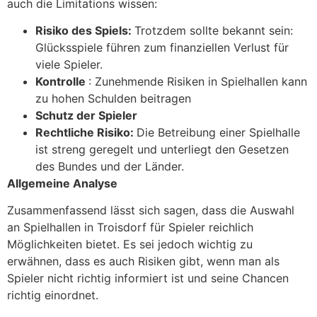
auch die Limitations wissen:
Risiko des Spiels:
Trotzdem sollte bekannt sein:
Glücksspiele führen zum finanziellen Verlust für
viele Spieler.
Kontrolle
: Zunehmende Risiken in Spielhallen kann
zu hohen Schulden beitragen
Schutz der Spieler
Rechtliche Risiko:
Die Betreibung einer Spielhalle
ist streng geregelt und unterliegt den Gesetzen
des Bundes und der Länder.
Allgemeine Analyse
Zusammenfassend lässt sich sagen, dass die Auswahl
an Spielhallen in Troisdorf für Spieler reichlich
Möglichkeiten bietet. Es sei jedoch wichtig zu
erwähnen, dass es auch Risiken gibt, wenn man als
Spieler nicht richtig informiert ist und seine Chancen
richtig einordnet.