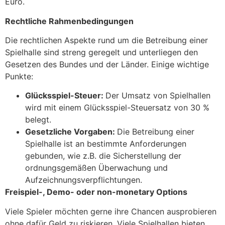
Euro.
Rechtliche Rahmenbedingungen
Die rechtlichen Aspekte rund um die Betreibung einer
Spielhalle sind streng geregelt und unterliegen den
Gesetzen des Bundes und der Länder. Einige wichtige
Punkte:
Glücksspiel-Steuer:
Der Umsatz von Spielhallen
wird mit einem Glücksspiel-Steuersatz von 30 %
belegt.
Gesetzliche Vorgaben:
Die Betreibung einer
Spielhalle ist an bestimmte Anforderungen
gebunden, wie z.B. die Sicherstellung der
ordnungsgemäßen Überwachung und
Aufzeichnungsverpflichtungen.
Freispiel-, Demo- oder non-monetary Options
Viele Spieler möchten gerne ihre Chancen ausprobieren
ohne dafür Geld zu riskieren. Viele Spielhallen bieten