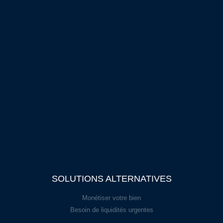
SOLUTIONS ALTERNATIVES
Monétiser votre bien
Besoin de liquidités urgentes