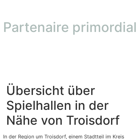
Partenaire primordia
Übersicht über
Spielhallen in der
Nähe von Troisdorf
In der Region um Troisdorf, einem Stadtteil im Kreis