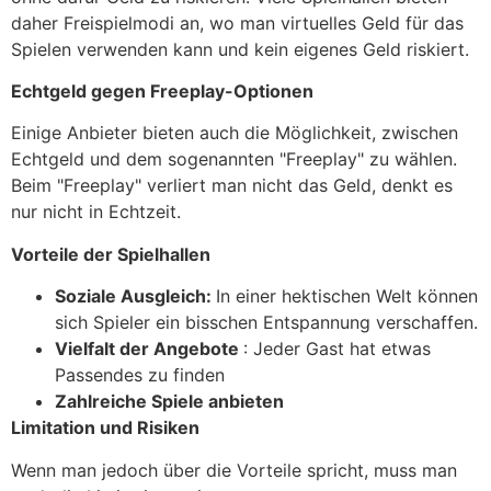
daher Freispielmodi an, wo man virtuelles Geld für das
Spielen verwenden kann und kein eigenes Geld riskiert.
Echtgeld gegen Freeplay-Optionen
Einige Anbieter bieten auch die Möglichkeit, zwischen
Echtgeld und dem sogenannten "Freeplay" zu wählen.
Beim "Freeplay" verliert man nicht das Geld, denkt es
nur nicht in Echtzeit.
Vorteile der Spielhallen
Soziale Ausgleich:
In einer hektischen Welt können
sich Spieler ein bisschen Entspannung verschaffen.
Vielfalt der Angebote
: Jeder Gast hat etwas
Passendes zu finden
Zahlreiche Spiele anbieten
Limitation und Risiken
Wenn man jedoch über die Vorteile spricht, muss man