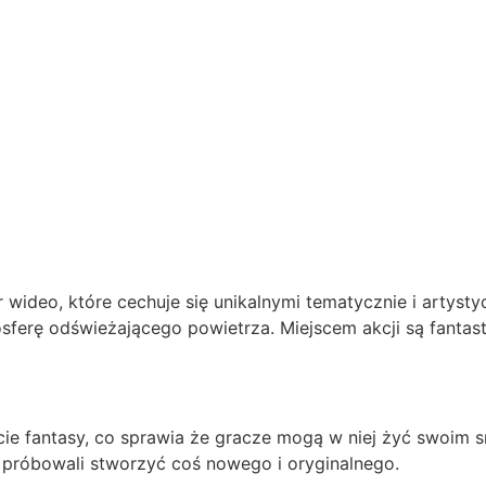
er wideo, które cechuje się unikalnymi tematycznie i artyst
sferę odświeżającego powietrza. Miejscem akcji są fantast
ie fantasy, co sprawia że gracze mogą w niej żyć swoim s
próbowali stworzyć coś nowego i oryginalnego.