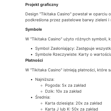
Projekt graficzny
Design "Tikitaka Casino" powstał w oparciu o
podkreślona przez pastelowe barwy zieleni i 
Symbole
W "Tikitaka Casino" użyto różnych symboli, k
Symbol Zasłoniający: Zastępuje wszystki
Symbole Rzeczywiste: Karty o wartościa
Płatności
W "Tikitaka Casino" istnieją płatności, które s
Najniższa:
Pogoda: 5x za zakład
Dzik: 10x za zakład
Średnia:
Karta dziesiąta: 20x za zakład
Karta J lub K: 50x za zakład