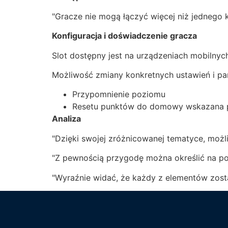
"Gracze nie mogą łączyć więcej niż jednego 
Konfiguracja i doświadczenie gracza
Slot dostępny jest na urządzeniach mobilnyc
Możliwość zmiany konkretnych ustawień i pa
Przypomnienie poziomu
Resetu punktów do domowy wskazana 
Analiza
"Dzięki swojej zróżnicowanej tematyce, możl
"Z pewnością przygodę można określić na poz
"Wyraźnie widać, że każdy z elementów zosta