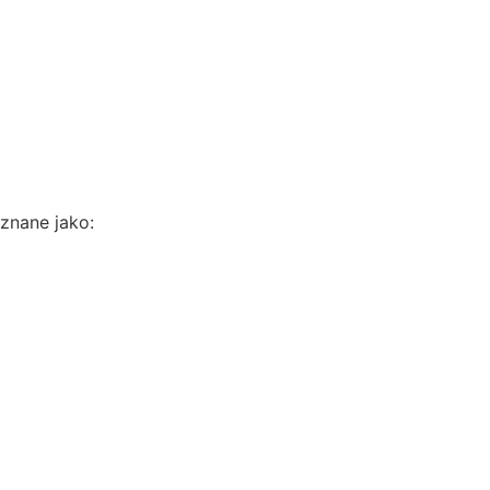
znane jako: