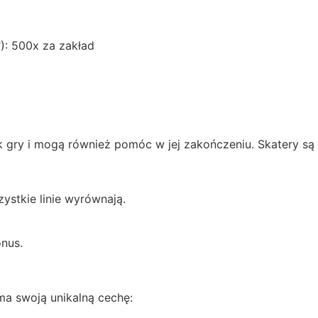
): 500x za zakład
k gry i mogą również pomóc w jej zakończeniu. Skatery są 
zystkie linie wyrównają.
nus.
ma swoją unikalną cechę: