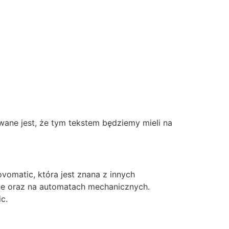
ane jest, że tym tekstem będziemy mieli na
vomatic, która jest znana z innych
line oraz na automatach mechanicznych.
c.