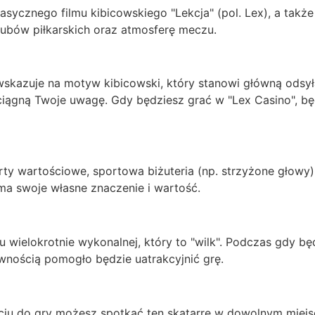
asycznego filmu kibicowskiego "Lekcja" (pol. Lex), a takż
bów piłkarskich oraz atmosferę meczu.
 wskazuje na motyw kibicowski, który stanowi główną odsył
iągną Twoje uwagę. Gdy będziesz grać w "Lex Casino", bę
ty wartościowe, sportowa biżuteria (np. strzyżone głowy)
a swoje własne znaczenie i wartość.
 wielokrotnie wykonalnej, który to "wilk". Podczas gdy będ
ewnością pomogło będzie uatrakcyjnić grę.
ściu do gry możesz spotkać ten skatarrę w dowolnym miejs