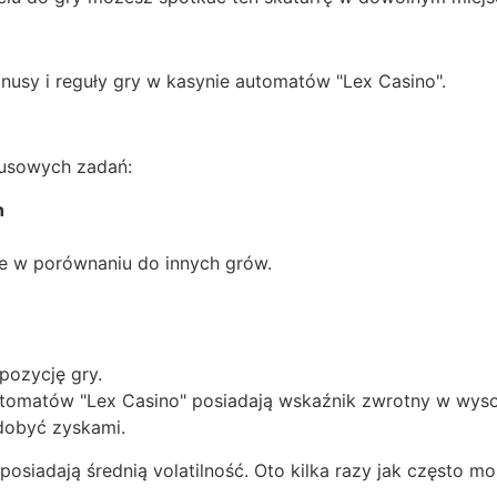
nusy i reguły gry w kasynie automatów "Lex Casino".
nusowych zadań:
h
ne w porównaniu do innych grów.
pozycję gry.
tomatów "Lex Casino" posiadają wskaźnik zwrotny w wyso
dobyć zyskami.
osiadają średnią volatilność. Oto kilka razy jak często m