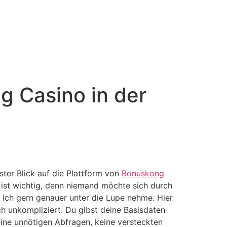
g Casino in der
ster Blick auf die Plattform von
Bonuskong
as ist wichtig, denn niemand möchte sich durch
n ich gern genauer unter die Lupe nehme. Hier
ich unkompliziert. Du gibst deine Basisdaten
Keine unnötigen Abfragen, keine versteckten