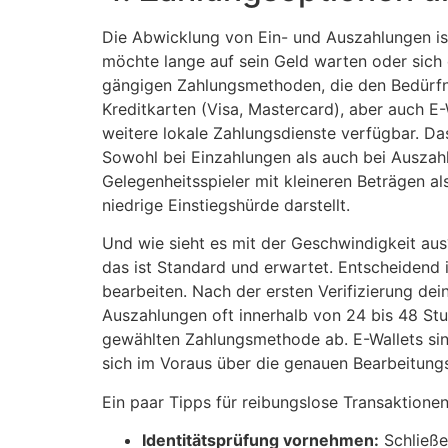
Die Abwicklung von Ein- und Auszahlungen ist 
möchte lange auf sein Geld warten oder sich
gängigen Zahlungsmethoden, die den Bedürfni
Kreditkarten (Visa, Mastercard), aber auch E-
weitere lokale Zahlungsdienste verfügbar. Das
Sowohl bei Einzahlungen als auch bei Auszahl
Gelegenheitsspieler mit kleineren Beträgen al
niedrige Einstiegshürde darstellt.
Und wie sieht es mit der Geschwindigkeit aus
das ist Standard und erwartet. Entscheidend
bearbeiten. Nach der ersten Verifizierung dei
Auszahlungen oft innerhalb von 24 bis 48 St
gewählten Zahlungsmethode ab. E-Wallets sin
sich im Voraus über die genauen Bearbeitung
Ein paar Tipps für reibungslose Transaktionen
Identitätsprüfung vornehmen:
Schließe