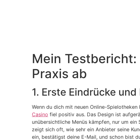
Partenaire primordial de votre développement patrimonial
Mein Testbericht:
Praxis ab
1. Erste Eindrücke und
Wenn du dich mit neuen Online-Spielotheken b
Casino
fiel positiv aus. Das Design ist aufger
unübersichtliche Menüs kämpfen, nur um ein Sp
zeigt sich oft, wie sehr ein Anbieter seine K
ein, bestätigst deine E-Mail, und schon bist 