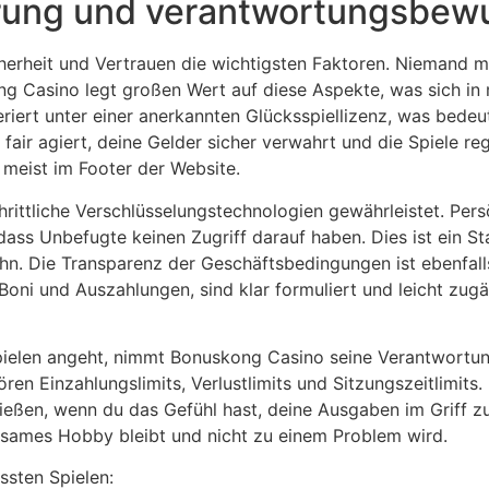
ierung und verantwortungsbew
herheit und Vertrauen die wichtigsten Faktoren. Niemand m
ng Casino legt großen Wert auf diese Aspekte, was sich in 
riert unter einer anerkannten Glücksspiellizenz, was bedeut
fair agiert, deine Gelder sicher verwahrt und die Spiele reg
 meist im Footer der Website.
hrittliche Verschlüsselungstechnologien gewährleistet. Per
dass Unbefugte keinen Zugriff darauf haben. Dies ist ein S
hn. Die Transparenz der Geschäftsbedingungen ist ebenfalls
Boni und Auszahlungen, sind klar formuliert und leicht zug
len angeht, nimmt Bonuskong Casino seine Verantwortung e
ören Einzahlungslimits, Verlustlimits und Sitzungszeitlimit
ießen, wenn du das Gefühl hast, deine Ausgaben im Griff z
altsames Hobby bleibt und nicht zu einem Problem wird.
sten Spielen: