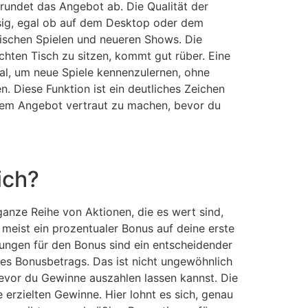
 rundet das Angebot ab. Die Qualität der
üssig, egal ob auf dem Desktop oder dem
sischen Spielen und neueren Shows. Die
echten Tisch zu sitzen, kommt gut rüber. Eine
deal, um neue Spiele kennenzulernen, ohne
. Diese Funktion ist ein deutliches Zeichen
it dem Angebot vertraut zu machen, bevor du
ich?
anze Reihe von Aktionen, die es wert sind,
meist ein prozentualer Bonus auf deine erste
ngungen für den Bonus sind ein entscheidender
es Bonusbetrags. Das ist nicht ungewöhnlich
bevor du Gewinne auszahlen lassen kannst. Die
erzielten Gewinne. Hier lohnt es sich, genau