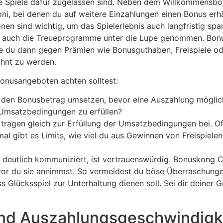
he Spiele dafür zugelassen sind. Neben dem Willkommensbo
i, bei denen du auf weitere Einzahlungen einen Bonus erh
tionen sind wichtig, um das Spielerlebnis auch langfristig 
be auch die Treueprogramme unter die Lupe genommen. Bonu
ie du dann gegen Prämien wie Bonusguthaben, Freispiele od
lohnt zu werden.
 Bonusangeboten achten solltest:
 den Bonusbetrag umsetzen, bevor eine Auszahlung möglich
e Umsatzbedingungen zu erfüllen?
e tragen gleich zur Erfüllung der Umsatzbedingungen bei. O
l gibt es Limits, wie viel du aus Gewinnen von Freispiele
d deutlich kommuniziert, ist vertrauenswürdig. Bonuskong Cas
or du sie annimmst. So vermeidest du böse Überraschungen 
 Glücksspiel zur Unterhaltung dienen soll. Sei dir deiner 
und Auszahlungsgeschwindigk