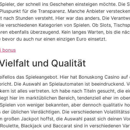
 Spieler, der schnell ins Geschehen einsteigen möchte. Die S
Pluspunkt für die Transparenz. Manche Anbieter verstecke
t nach Stunden versteht. Hier war das anders. Die Verantw
die verschiedenen Kategorien von Spielen. Ob Slots, Tischspi
aren ebenfalls überzeugend. Kein langes Warten, bis die näc
 bevor du auch nur einen einzigen Euro einsetzt.
i bonus
ielfalt und Qualität
eifellos das Spieleangebot. Hier hat Bonuskong Casino auf 
pricht. Die Auswahl an Spielautomaten ist beeindruckend. 
kern ist alles vertreten. Ich habe nach Titeln gesucht, die 
egt hier im marktüblichen Bereich, tendenziell eher im oberen
 Spielen von weniger bekannten, aber dennoch qualitativ ho
der üblichen Verdächtigen. Die verschiedenen Volatilitätsstu
en großen Jackpot hoffst, die Auswahl passt sich deinen Vor
 Roulette, Blackjack und Baccarat sind in verschiedenen Var