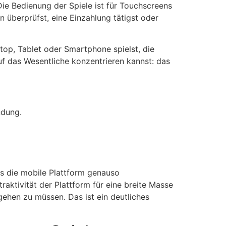
ie Bedienung der Spiele ist für Touchscreens
n überprüfst, eine Einzahlung tätigst oder
top, Tablet oder Smartphone spielst, die
auf das Wesentliche konzentrieren kannst: das
ndung.
ass die mobile Plattform genauso
traktivität der Plattform für eine breite Masse
gehen zu müssen. Das ist ein deutliches