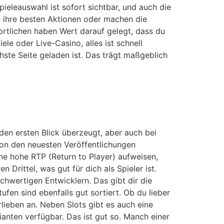
pieleauswahl ist sofort sichtbar, und auch die
n ihre besten Aktionen oder machen die
ortlichen haben Wert darauf gelegt, dass du
ele oder Live-Casino, alles ist schnell
hste Seite geladen ist. Das trägt maßgeblich
den ersten Blick überzeugt, aber auch bei
Von den neuesten Veröffentlichungen
eine hohe RTP (Return to Player) aufweisen,
 Drittel, was gut für dich als Spieler ist.
chwertigen Entwicklern. Das gibt dir die
fen sind ebenfalls gut sortiert. Ob du lieber
lieben an. Neben Slots gibt es auch eine
ianten verfügbar. Das ist gut so. Manch einer