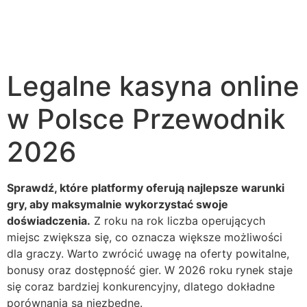
Legalne kasyna online
w Polsce Przewodnik
2026
Sprawdź, które platformy oferują najlepsze warunki
gry, aby maksymalnie wykorzystać swoje
doświadczenia.
Z roku na rok liczba operujących
miejsc zwiększa się, co oznacza większe możliwości
dla graczy. Warto zwrócić uwagę na oferty powitalne,
bonusy oraz dostępność gier. W 2026 roku rynek staje
się coraz bardziej konkurencyjny, dlatego dokładne
porównania są niezbędne.