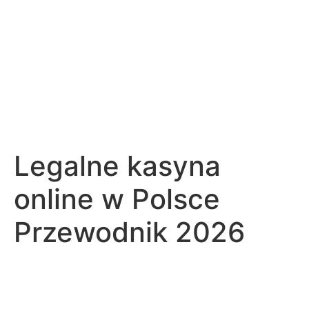
Partenaire primordial de votre développement patrimonial
Legalne kasyna
online w Polsce
Przewodnik 2026