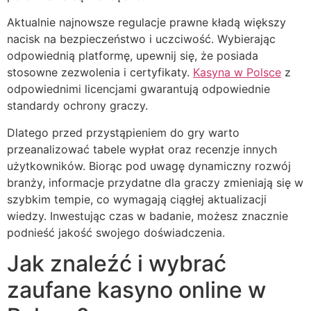
Aktualnie najnowsze regulacje prawne kładą większy
nacisk na bezpieczeństwo i uczciwość. Wybierając
odpowiednią platformę, upewnij się, że posiada
stosowne zezwolenia i certyfikaty.
Kasyna w Polsce
z
odpowiednimi licencjami gwarantują odpowiednie
standardy ochrony graczy.
Dlatego przed przystąpieniem do gry warto
przeanalizować tabele wypłat oraz recenzje innych
użytkowników. Biorąc pod uwagę dynamiczny rozwój
branży, informacje przydatne dla graczy zmieniają się w
szybkim tempie, co wymagają ciągłej aktualizacji
wiedzy. Inwestując czas w badanie, możesz znacznie
podnieść jakość swojego doświadczenia.
Jak znaleźć i wybrać
zaufane kasyno online w