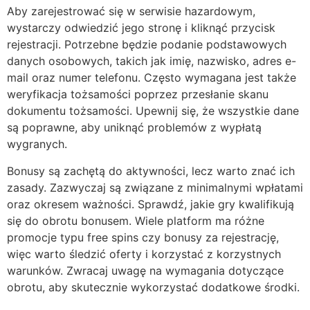
Aby zarejestrować się w serwisie hazardowym,
wystarczy odwiedzić jego stronę i kliknąć przycisk
rejestracji. Potrzebne będzie podanie podstawowych
danych osobowych, takich jak imię, nazwisko, adres e-
mail oraz numer telefonu. Często wymagana jest także
weryfikacja tożsamości poprzez przesłanie skanu
dokumentu tożsamości. Upewnij się, że wszystkie dane
są poprawne, aby uniknąć problemów z wypłatą
wygranych.
Bonusy są zachętą do aktywności, lecz warto znać ich
zasady. Zazwyczaj są związane z minimalnymi wpłatami
oraz okresem ważności. Sprawdź, jakie gry kwalifikują
się do obrotu bonusem. Wiele platform ma różne
promocje typu free spins czy bonusy za rejestrację,
więc warto śledzić oferty i korzystać z korzystnych
warunków. Zwracaj uwagę na wymagania dotyczące
obrotu, aby skutecznie wykorzystać dodatkowe środki.