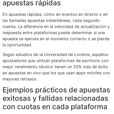
apuestas rápidas
En apuestas rápidas, como en eventos en directo o en
las llamadas apuestas instantáneas, cada segundo
cuenta. La diferencia en la velocidad de actualización y
respuesta entre plataformas puede determinar si una
apuesta se ejecuta en el momento correcto o se pierde
la oportunidad.
Según estudios de la Universidad de Londres, aquellos
apostadores que utilizan plataformas de escritorio con
mejor rendimiento técnico tienen un 20% más de éxito
en apuestas en vivo que los que usan apps móviles con
mayores retrasos.
Ejemplos prácticos de apuestas
exitosas y fallidas relacionadas
con cuotas en cada plataforma