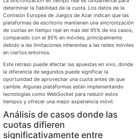
La sincronización en tiempo real es fundamental para
determinar la fiabilidad de la cuota. Los datos de la
Comisión Europea de Juegos de Azar indican que las
plataformas de escritorio mantienen una sincronización
de cuotas en tiempo real en más del 95% de los casos,
comparado con el 85% en móviles, principalmente
debido a las limitaciones inherentes a las redes móviles
en ciertos entornos.
Este retraso puede afectar las apuestas en vivo, donde
la diferencia de segundos puede significar la
oportunidad de aprovechar una cuota antes de que
cambie. Algunas plataformas están implementando
tecnologías como WebSocket para reducir estos
tiempos y ofrecer una mejor experiencia móvil.
Análisis de casos donde las
cuotas difieren
significativamente entre