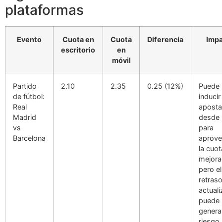
plataformas
Evento
Cuota en
Cuota
Diferencia
Imp
escritorio
en
móvil
Partido
2.10
2.35
0.25 (12%)
Puede
de fútbol:
inducir
Real
aposta
Madrid
desde 
vs
para
Barcelona
aprove
la cuot
mejora
pero el
retras
actuali
puede
genera
riesgo.