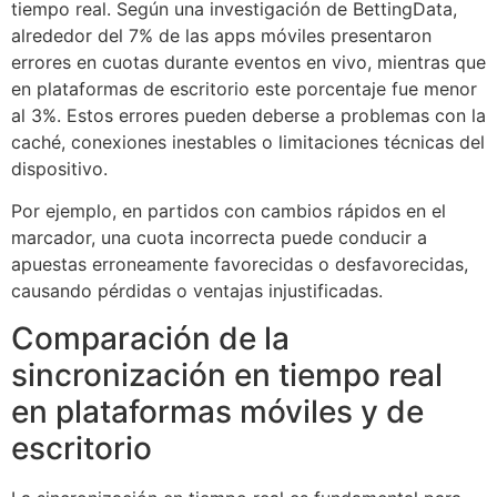
tiempo real. Según una investigación de BettingData,
alrededor del 7% de las apps móviles presentaron
errores en cuotas durante eventos en vivo, mientras que
en plataformas de escritorio este porcentaje fue menor
al 3%. Estos errores pueden deberse a problemas con la
caché, conexiones inestables o limitaciones técnicas del
dispositivo.
Por ejemplo, en partidos con cambios rápidos en el
marcador, una cuota incorrecta puede conducir a
apuestas erroneamente favorecidas o desfavorecidas,
causando pérdidas o ventajas injustificadas.
Comparación de la
sincronización en tiempo real
en plataformas móviles y de
escritorio