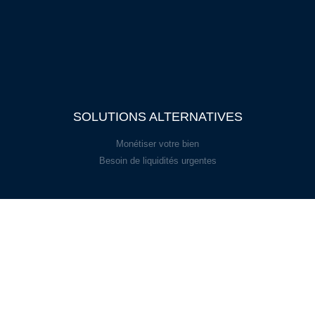
SOLUTIONS ALTERNATIVES
Monétiser votre bien
Besoin de liquidités urgentes