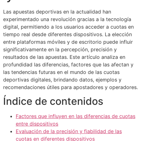
Las apuestas deportivas en la actualidad han
experimentado una revolución gracias a la tecnología
digital, permitiendo a los usuarios acceder a cuotas en
tiempo real desde diferentes dispositivos. La elección
entre plataformas móviles y de escritorio puede influir
significativamente en la percepción, precisión y
resultados de las apuestas. Este artículo analiza en
profundidad las diferencias, factores que las afectan y
las tendencias futuras en el mundo de las cuotas
deportivas digitales, brindando datos, ejemplos y
recomendaciones útiles para apostadores y operadores.
Índice de contenidos
Factores que influyen en las diferencias de cuotas
entre dispositivos
Evaluación de la precisión y fiabilidad de las
cuotas en diferentes dispositivos