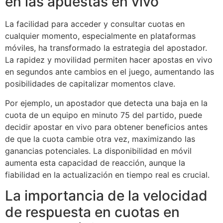
en las apuestas en vivo
La facilidad para acceder y consultar cuotas en
cualquier momento, especialmente en plataformas
móviles, ha transformado la estrategia del apostador.
La rapidez y movilidad permiten hacer apostas en vivo
en segundos ante cambios en el juego, aumentando las
posibilidades de capitalizar momentos clave.
Por ejemplo, un apostador que detecta una baja en la
cuota de un equipo en minuto 75 del partido, puede
decidir apostar en vivo para obtener beneficios antes
de que la cuota cambie otra vez, maximizando las
ganancias potenciales. La disponibilidad en móvil
aumenta esta capacidad de reacción, aunque la
fiabilidad en la actualización en tiempo real es crucial.
La importancia de la velocidad
de respuesta en cuotas en