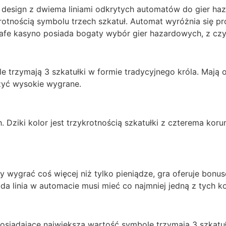
design z dwiema liniami odkrytych automatów do gier ha
ykrotnością symbolu trzech szkatuł. Automat wyróżnia się p
afe kasyno posiada bogaty wybór gier hazardowych, z czy
 trzymają 3 szkatułki w formie tradycyjnego króla. Mają o
czyć wysokie wygrane.
. Dziki kolor jest trzykrotnością szkatułki z czterema koru
y wygrać coś więcej niż tylko pieniądze, gra oferuje bonu
 linia w automacie musi mieć co najmniej jedną z tych k
posiadające największą wartość symbole trzymają 3 szkatu