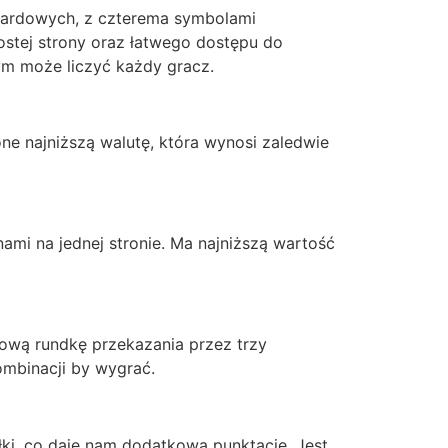
zardowych, z czterema symbolami
rostej strony oraz łatwego dostępu do
m może liczyć każdy gracz.
ne najniższą walutę, która wynosi zaledwie
nami na jednej stronie. Ma najniższą wartość
sową rundkę przekazania przez trzy
ombinacji by wygrać.
łki, co daje nam dodatkową punktację. Jest